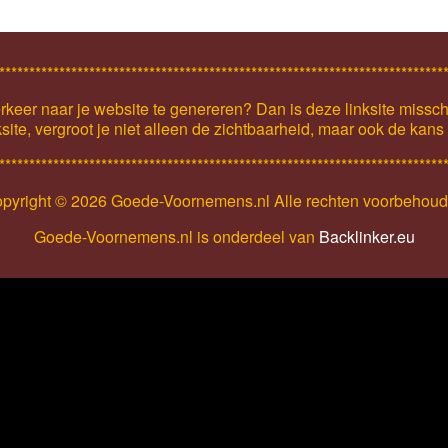
**************************************************************************
keer naar je website te genereren? Dan is deze linksite missch
ksite, vergroot je niet alleen de zichtbaarheid, maar ook de kan
**************************************************************************
pyright ©
2026 Goede-Voornemens.nl Alle rechten voorbehou
Goede-Voornemens.nl is onderdeel van
Backlinker.eu